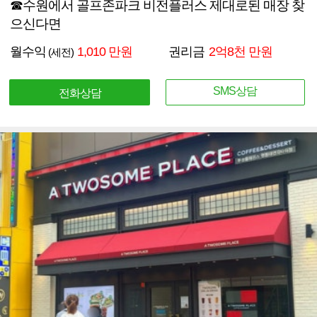
☎수원에서 골프존파크 비전플러스 제대로된 매장 찾
으신다면
월수익
1,010 만원
권리금
2억8천 만원
(세전)
SMS상담
전화상담