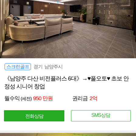
스크린골프
경기 남양주시
《남양주 다산 비전플러스 6대》→♥풀오토♥ 초보 안
정성 시니어 창업
월수익
950 만원
권리금
2억
(세전)
SMS상담
전화상담