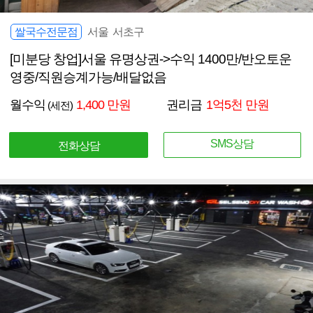
쌀국수전문점
서울 서초구
[미분당 창업]서울 유명상권->수익 1400만/반오토운
영중/직원승계가능/배달없음
월수익
1,400 만원
권리금
1억5천 만원
(세전)
SMS상담
전화상담