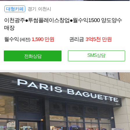
대형카페
경기 이천시
이천광주●투썸플레이스창업●월수익1500 양도양수
매장
월수익
1,590 만원
권리금
3억5천 만원
(세전)
SMS상담
전화상담