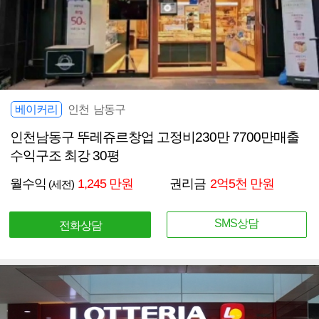
베이커리
인천 남동구
인천남동구 뚜레쥬르창업 고정비230만 7700만매출
수익구조 최강 30평
월수익
1,245 만원
권리금
2억5천 만원
(세전)
SMS상담
전화상담