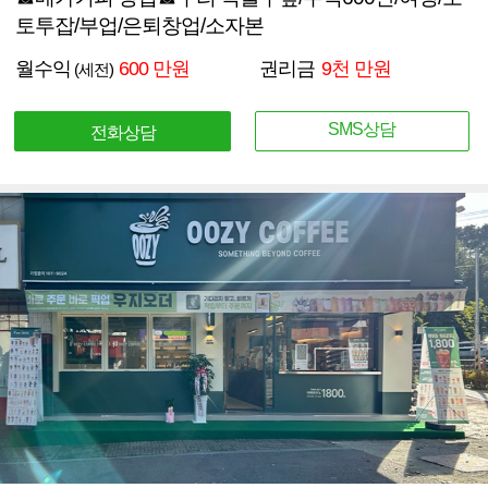
토투잡/부업/은퇴창업/소자본
월수익
600 만원
권리금
9천 만원
(세전)
SMS상담
전화상담