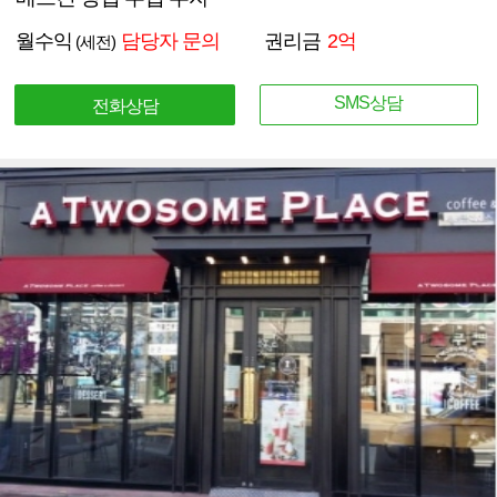
월수익
담당자 문의
권리금
2억
(세전)
SMS상담
전화상담