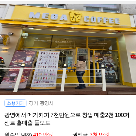
소형카페
경기 광명시
광명에서 메가커피 7천만원으로 창업 매출2천 100퍼
센트 홀매출 풀오토
월수익
410 만원
권리금
7천 만원
(세전)