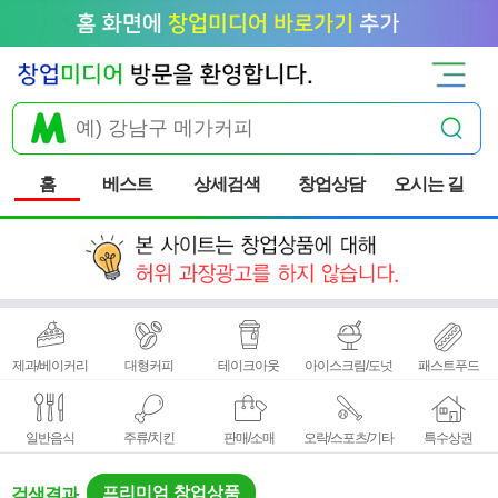
홈
베스트
상세검색
창업상담
오시는 길
제과/베이커리
대형커피
테이크아웃
아이스크림/도넛
패스트푸드
일반음식
주류/치킨
판매/소매
오락/스포츠/기타
특수상권
프리미엄 창업상품
검색결과