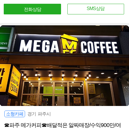
SMS상담
전화상담
소형카페
경기 파주시
☎파주 메가커피☎배달적은 알짜매장/수익900만/여