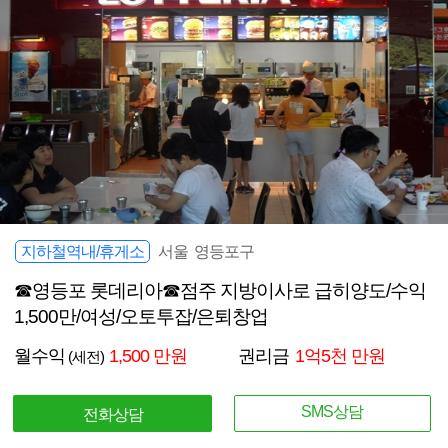
지하철역내/휴게소
서울 영등포구
☎영등포 롯데리아☎점주 지방이사로 급히양도/수익
1,500만/여성/오토투잡/은퇴창업
월수익
1,500 만원
권리금
1억5천 만원
(세전)
SMS상담
전화상담