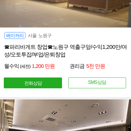
베이커리
서울 노원구
☎파리바게트 창업☎노원구 역출구앞/수익1,200만/여
성/오토투잡/부업/은퇴창업
월수익
1,200 만원
권리금
5천 만원
(세전)
SMS상담
전화상담