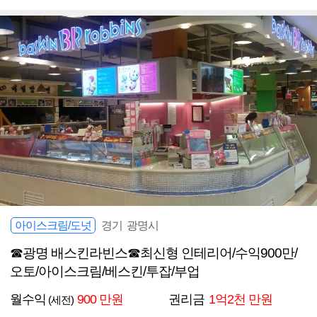
아이스크림/도넛
경기 광명시
☎광명 배스킨라빈스☎최신형 인테리어/수익900만/
오토/아이스크림/베스킨/투잡/부업
월수익
900 만원
권리금
1억2천 만원
(세전)