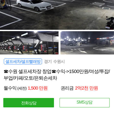
셀프세차/셀프빨래방
경기 수원시
☎수원 셀프세차장 창업☎수익->1500만원/여성/투잡/
부업/카페/오토/은퇴손세차
월수익
1,500 만원
권리금
2억2천 만원
(세전)
SMS상담
전화상담