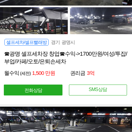
셀프세차/셀프빨래방
경기 광명시
☎광명 셀프세차장 창업☎수익->1700만원/여성/투잡/
부업/카페/오토/은퇴손세차
월수익
1,500 만원
권리금
3억
(세전)
SMS상담
전화상담