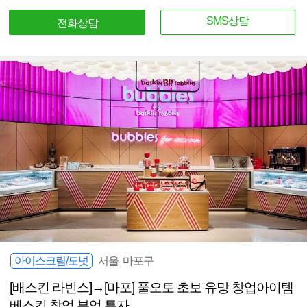
SMS상담
전화상담
아이스크림/도넛
서울 마포구
[배스킨 라빈스]→[마포] 풀오토 초보 유망 창업아이템
베스킨 창업 부업 투자