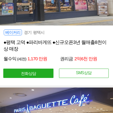
베이커리
경기 평택시
●평택 고덕 ●파리바게뜨 ●신규오픈3년 월매출8천이
상 매장
월수익
1,170 만원
권리금
2억6천 만원
(세전)
SMS상담
전화상담