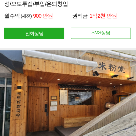
성/오토투잡/부업/은퇴창업
월수익
900 만원
권리금
1억2천 만원
(세전)
SMS상담
전화상담