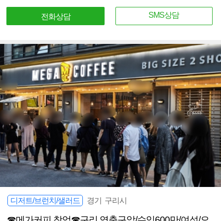
SMS상담
전화상담
디저트/브런치/샐러드
경기 구리시
☎메가커피 창업☎구리 역출구앞/수익600만/여성/오