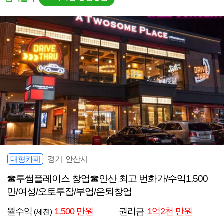
대형카페
경기 안산시
☎투썸플레이스 창업☎안산 최고 번화가/수익1,500
만/여성/오토투잡/부업/은퇴창업
월수익
1,500 만원
권리금
1억2천 만원
(세전)