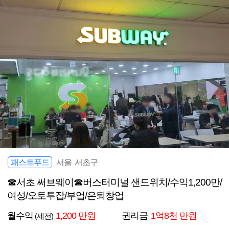
패스트푸드
서울 서초구
☎서초 써브웨이☎버스터미널 샌드위치/수익1,200만/
여성/오토투잡/부업/은퇴창업
월수익
1,200 만원
권리금
1억8천 만원
(세전)