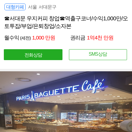
대형카페
서울 서대문구
☎서대문 우지커피 창업☎역출구코너/수익1,000만/오
토투잡/부업/은퇴창업/소자본
월수익
1,000 만원
권리금
1억4천 만원
(세전)
SMS상담
전화상담