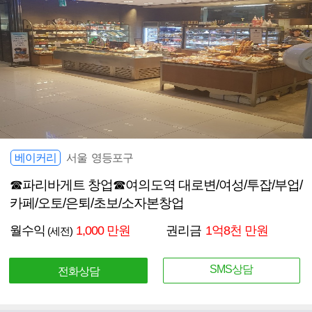
베이커리
서울 영등포구
☎파리바게트 창업☎여의도역 대로변/여성/투잡/부업/
카페/오토/은퇴/초보/소자본창업
월수익
1,000 만원
권리금
1억8천 만원
(세전)
SMS상담
전화상담