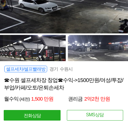
셀프세차/셀프빨래방
경기 수원시
☎수원 셀프세차장 창업☎수익->1500만원/여성/투잡/
부업/카페/오토/은퇴손세차
월수익
1,500 만원
권리금
2억2천 만원
(세전)
SMS상담
전화상담