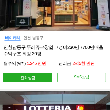
베이커리
인천 남동구
인천남동구 뚜레쥬르창업 고정비230만 7700만매출
수익구조 최강 30평
월수익
1,245 만원
권리금
2억5천 만원
(세전)
SMS상담
전화상담