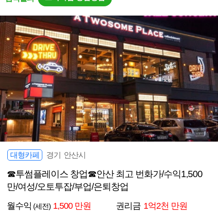
대형카페
경기 안산시
☎투썸플레이스 창업☎안산 최고 번화가/수익1,500
만/여성/오토투잡/부업/은퇴창업
월수익
1,500 만원
권리금
1억2천 만원
(세전)