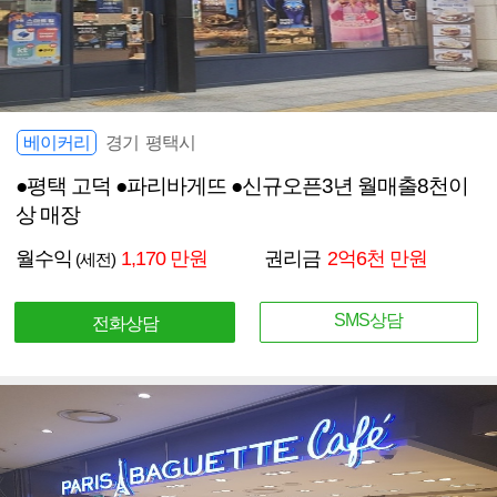
베이커리
경기 평택시
●평택 고덕 ●파리바게뜨 ●신규오픈3년 월매출8천이
상 매장
월수익
1,170 만원
권리금
2억6천 만원
(세전)
SMS상담
전화상담