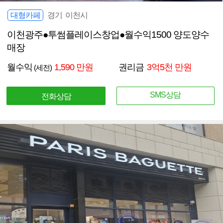
대형카페
경기 이천시
이천광주●투썸플레이스창업●월수익1500 양도양수
매장
월수익
1,590 만원
권리금
3억5천 만원
(세전)
SMS상담
전화상담