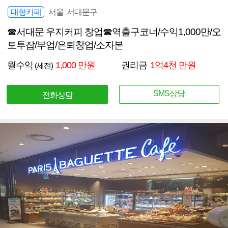
대형카페
서울 서대문구
☎서대문 우지커피 창업☎역출구코너/수익1,000만/오
토투잡/부업/은퇴창업/소자본
월수익
1,000 만원
권리금
1억4천 만원
(세전)
SMS상담
전화상담