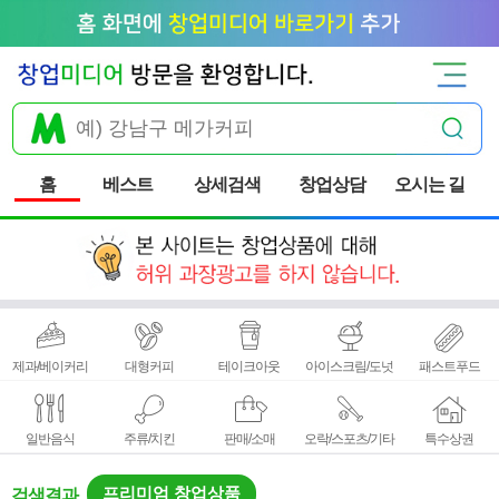
홈
베스트
상세검색
창업상담
오시는 길
제과/베이커리
대형커피
테이크아웃
아이스크림/도넛
패스트푸드
일반음식
주류/치킨
판매/소매
오락/스포츠/기타
특수상권
프리미엄 창업상품
검색결과