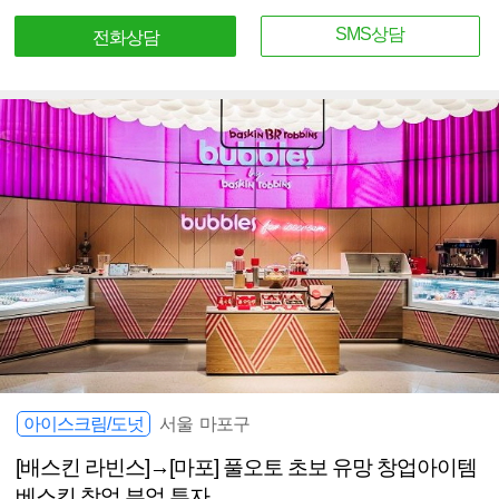
SMS상담
전화상담
아이스크림/도넛
서울 마포구
[배스킨 라빈스]→[마포] 풀오토 초보 유망 창업아이템
베스킨 창업 부업 투자