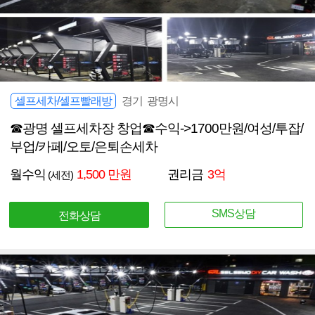
셀프세차/셀프빨래방
경기 광명시
☎광명 셀프세차장 창업☎수익->1700만원/여성/투잡/
부업/카페/오토/은퇴손세차
월수익
1,500 만원
권리금
3억
(세전)
SMS상담
전화상담