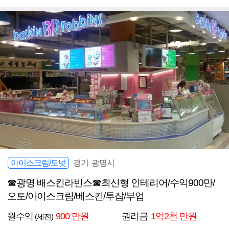
아이스크림/도넛
경기 광명시
☎광명 배스킨라빈스☎최신형 인테리어/수익900만/
오토/아이스크림/베스킨/투잡/부업
월수익
900 만원
권리금
1억2천 만원
(세전)