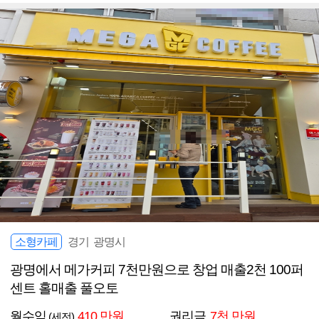
소형카페
경기 광명시
광명에서 메가커피 7천만원으로 창업 매출2천 100퍼
센트 홀매출 풀오토
월수익
410 만원
권리금
7천 만원
(세전)