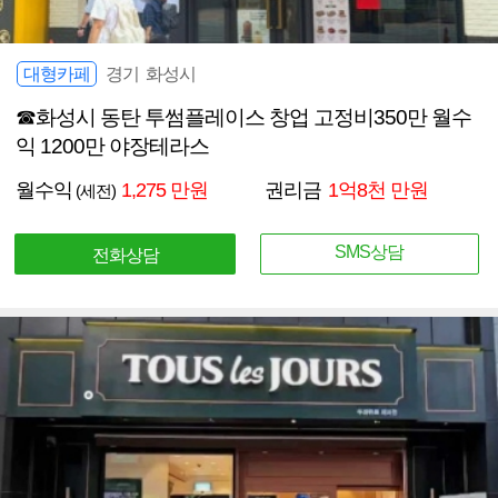
대형카페
경기 화성시
☎화성시 동탄 투썸플레이스 창업 고정비350만 월수
익 1200만 야장테라스
월수익
1,275 만원
권리금
1억8천 만원
(세전)
SMS상담
전화상담