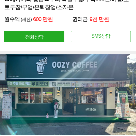
토투잡/부업/은퇴창업/소자본
월수익
600 만원
권리금
9천 만원
(세전)
SMS상담
전화상담