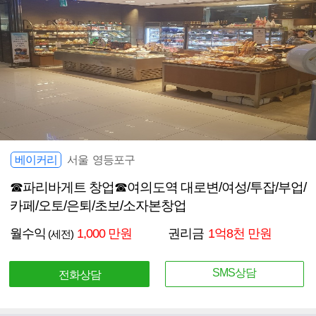
베이커리
서울 영등포구
☎파리바게트 창업☎여의도역 대로변/여성/투잡/부업/
카페/오토/은퇴/초보/소자본창업
월수익
1,000 만원
권리금
1억8천 만원
(세전)
SMS상담
전화상담