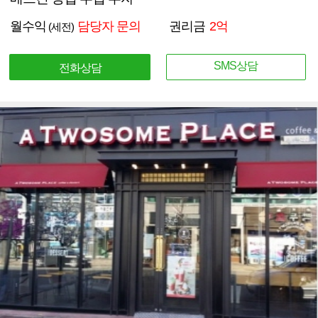
월수익
담당자 문의
권리금
2억
(세전)
SMS상담
전화상담