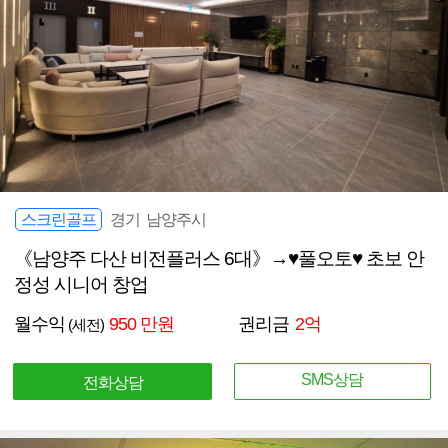
스크린골프
경기 남양주시
《남양주 다산 비전플러스 6대》→♥풀오토♥ 초보 안
정성 시니어 창업
월수익
950 만원
권리금
2억
(세전)
SMS상담
전화상담