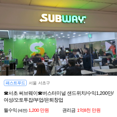
패스트푸드
서울 서초구
☎서초 써브웨이☎버스터미널 샌드위치/수익1,200만/
여성/오토투잡/부업/은퇴창업
월수익
1,200 만원
권리금
1억8천 만원
(세전)