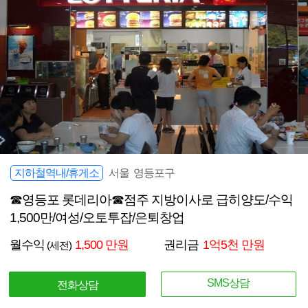
지하철역내/휴게소
서울 영등포구
☎영등포 롯데리아☎점주 지방이사로 급히양도/수익
1,500만/여성/오토투잡/은퇴창업
월수익
1,500 만원
권리금
1억5천 만원
(세전)
SMS상담
전화상담