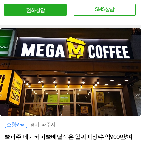
SMS상담
전화상담
소형카페
경기 파주시
☎파주 메가커피☎배달적은 알짜매장/수익900만/여