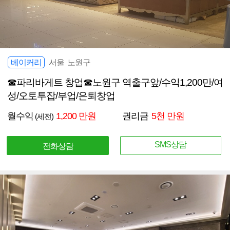
베이커리
서울 노원구
☎파리바게트 창업☎노원구 역출구앞/수익1,200만/여
성/오토투잡/부업/은퇴창업
월수익
1,200 만원
권리금
5천 만원
(세전)
SMS상담
전화상담