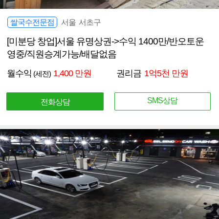
쌀국수전문점
서울 서초구
[미분당 창업]서울 유명상권->수익 1400만/반오토운
영중/직원승계가능/배달없음
월수익
1,400 만원
권리금
1억5천 만원
(세전)
SMS상담
전화상담