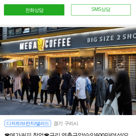
SMS상담
전화상담
디저트/브런치/샐러드
경기 구리시
☎메가커피 창업☎구리 역출구앞/수익600만/여성/오