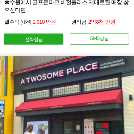
☎수원에서 골프존파크 비전플러스 제대로된 매장 찾
으신다면
월수익
1,010 만원
권리금
2억8천 만원
(세전)
SMS상담
전화상담