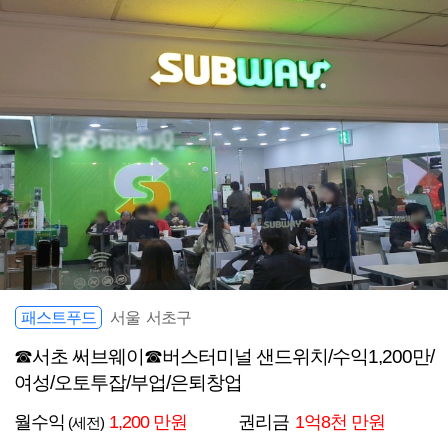
패스트푸드
서울 서초구
☎서초 써브웨이☎버스터미널 샌드위치/수익1,200만/
여성/오토투잡/부업/은퇴창업
월수익
1,200 만원
권리금
1억8천 만원
(세전)