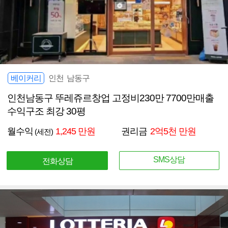
베이커리
인천 남동구
인천남동구 뚜레쥬르창업 고정비230만 7700만매출
수익구조 최강 30평
월수익
1,245 만원
권리금
2억5천 만원
(세전)
SMS상담
전화상담