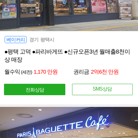
베이커리
경기 평택시
●평택 고덕 ●파리바게뜨 ●신규오픈3년 월매출8천이
상 매장
월수익
1,170 만원
권리금
2억6천 만원
(세전)
SMS상담
전화상담