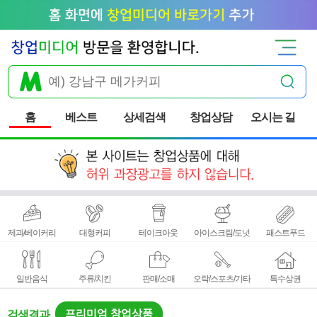
홈
베스트
상세검색
창업상담
오시는 길
제과/베이커리
대형커피
테이크아웃
아이스크림/도넛
패스트푸드
일반음식
주류/치킨
판매/소매
오락/스포츠/기타
특수상권
프리미엄 창업상품
검색결과