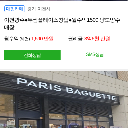
대형카페
경기 이천시
이천광주●투썸플레이스창업●월수익1500 양도양수
매장
월수익
1,590 만원
권리금
3억5천 만원
(세전)
SMS상담
전화상담