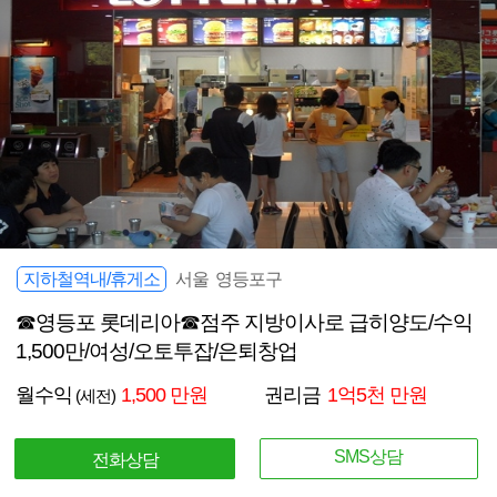
지하철역내/휴게소
서울 영등포구
☎영등포 롯데리아☎점주 지방이사로 급히양도/수익
1,500만/여성/오토투잡/은퇴창업
월수익
1,500 만원
권리금
1억5천 만원
(세전)
SMS상담
전화상담