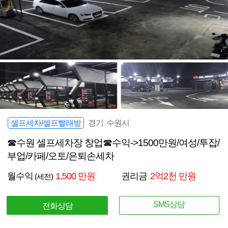
셀프세차/셀프빨래방
경기 수원시
☎수원 셀프세차장 창업☎수익->1500만원/여성/투잡/
부업/카페/오토/은퇴손세차
월수익
1,500 만원
권리금
2억2천 만원
(세전)
SMS상담
전화상담