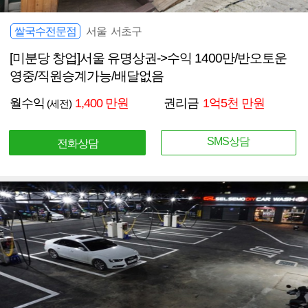
쌀국수전문점
서울 서초구
[미분당 창업]서울 유명상권->수익 1400만/반오토운
영중/직원승계가능/배달없음
월수익
1,400 만원
권리금
1억5천 만원
(세전)
SMS상담
전화상담