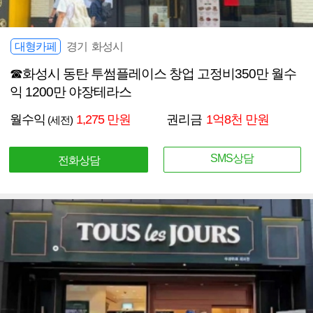
대형카페
경기 화성시
☎화성시 동탄 투썸플레이스 창업 고정비350만 월수
익 1200만 야장테라스
월수익
1,275 만원
권리금
1억8천 만원
(세전)
SMS상담
전화상담