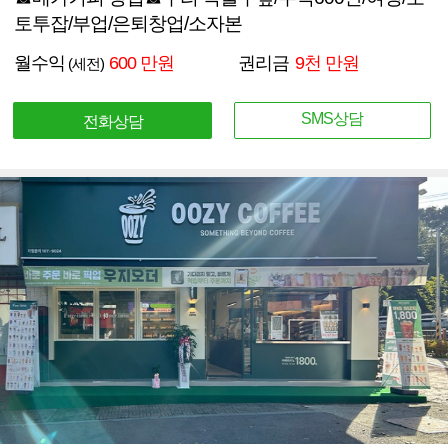
토투잡/부업/은퇴창업/소자본
월수익
600 만원
권리금
9천 만원
(세전)
SMS상담
전화상담