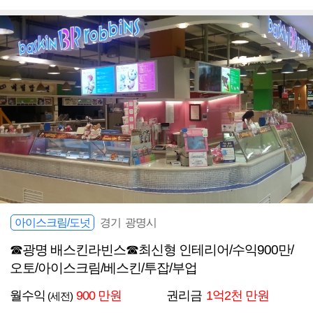
아이스크림/도넛
경기 광명시
☎광명 배스킨라빈스☎최신형 인테리어/수익900만/
오토/아이스크림/베스킨/투잡/부업
월수익
900 만원
권리금
1억2천 만원
(세전)