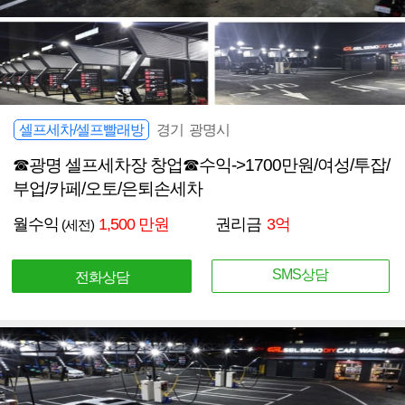
셀프세차/셀프빨래방
경기 광명시
☎광명 셀프세차장 창업☎수익->1700만원/여성/투잡/
부업/카페/오토/은퇴손세차
월수익
1,500 만원
권리금
3억
(세전)
SMS상담
전화상담