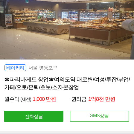
베이커리
서울 영등포구
☎파리바게트 창업☎여의도역 대로변/여성/투잡/부업/
카페/오토/은퇴/초보/소자본창업
월수익
1,000 만원
권리금
1억8천 만원
(세전)
SMS상담
전화상담