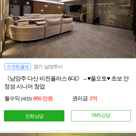
스크린골프
경기 남양주시
《남양주 다산 비전플러스 6대》→♥풀오토♥ 초보 안
정성 시니어 창업
월수익
950 만원
권리금
2억
(세전)
SMS상담
전화상담