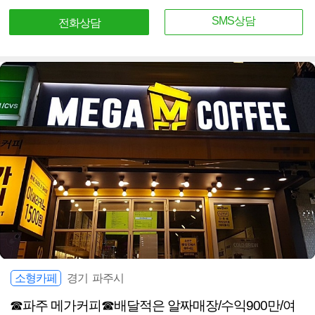
SMS상담
전화상담
소형카페
경기 파주시
☎파주 메가커피☎배달적은 알짜매장/수익900만/여