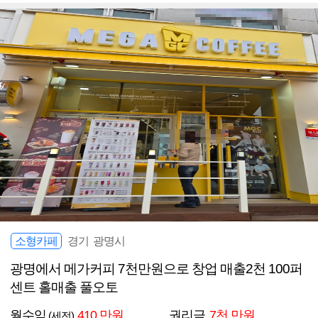
소형카페
경기 광명시
광명에서 메가커피 7천만원으로 창업 매출2천 100퍼
센트 홀매출 풀오토
월수익
410 만원
권리금
7천 만원
(세전)