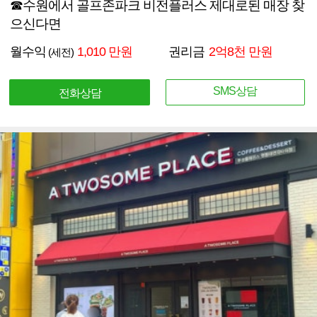
☎수원에서 골프존파크 비전플러스 제대로된 매장 찾
으신다면
월수익
1,010 만원
권리금
2억8천 만원
(세전)
SMS상담
전화상담