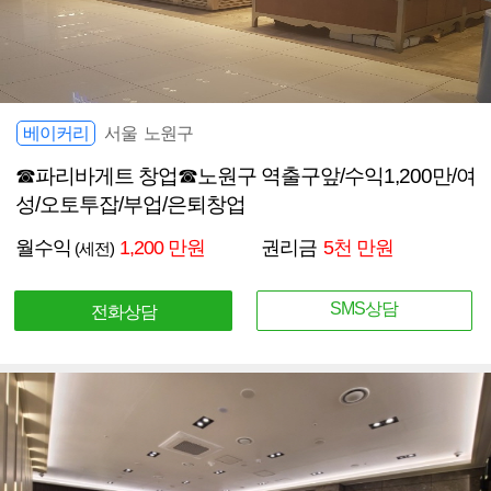
베이커리
서울 노원구
☎파리바게트 창업☎노원구 역출구앞/수익1,200만/여
성/오토투잡/부업/은퇴창업
월수익
1,200 만원
권리금
5천 만원
(세전)
SMS상담
전화상담