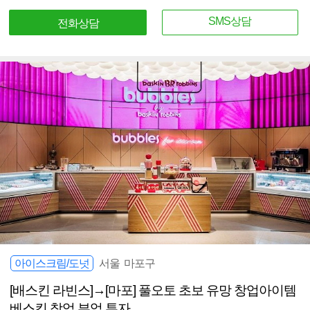
SMS상담
전화상담
아이스크림/도넛
서울 마포구
[배스킨 라빈스]→[마포] 풀오토 초보 유망 창업아이템
베스킨 창업 부업 투자