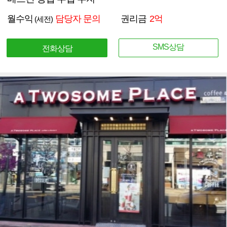
월수익
담당자 문의
권리금
2억
(세전)
SMS상담
전화상담