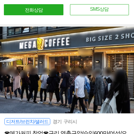
SMS상담
전화상담
디저트/브런치/샐러드
경기 구리시
☎메가커피 창업☎구리 역출구앞/수익600만/여성/오