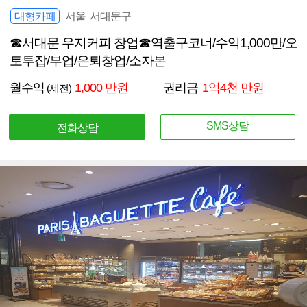
대형카페
서울 서대문구
☎서대문 우지커피 창업☎역출구코너/수익1,000만/오
토투잡/부업/은퇴창업/소자본
월수익
1,000 만원
권리금
1억4천 만원
(세전)
SMS상담
전화상담