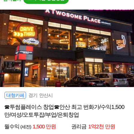
대형카페
경기 안산시
☎투썸플레이스 창업☎안산 최고 번화가/수익1,500
만/여성/오토투잡/부업/은퇴창업
월수익
1,500 만원
권리금
1억2천 만원
(세전)