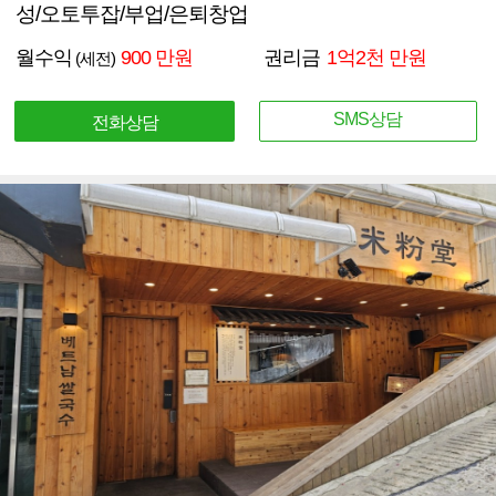
성/오토투잡/부업/은퇴창업
월수익
900 만원
권리금
1억2천 만원
(세전)
SMS상담
전화상담