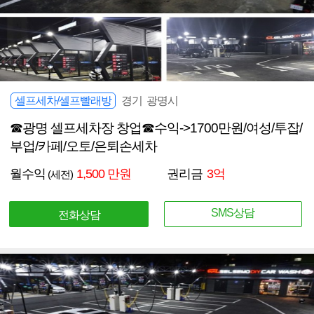
셀프세차/셀프빨래방
경기 광명시
☎광명 셀프세차장 창업☎수익->1700만원/여성/투잡/
부업/카페/오토/은퇴손세차
월수익
1,500 만원
권리금
3억
(세전)
SMS상담
전화상담