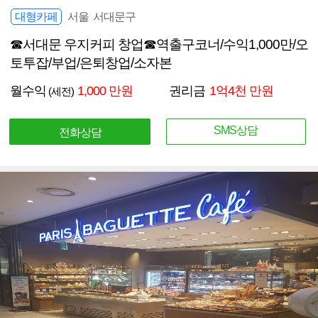
대형카페
서울 서대문구
☎서대문 우지커피 창업☎역출구코너/수익1,000만/오
토투잡/부업/은퇴창업/소자본
월수익
1,000 만원
권리금
1억4천 만원
(세전)
SMS상담
전화상담