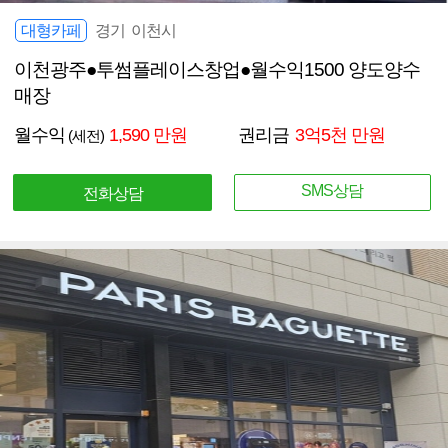
대형카페
경기 이천시
이천광주●투썸플레이스창업●월수익1500 양도양수
매장
월수익
1,590 만원
권리금
3억5천 만원
(세전)
SMS상담
전화상담