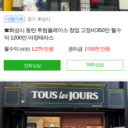
대형카페
경기 화성시
☎화성시 동탄 투썸플레이스 창업 고정비350만 월수
익 1200만 야장테라스
월수익
1,275 만원
권리금
1억8천 만원
(세전)
SMS상담
전화상담