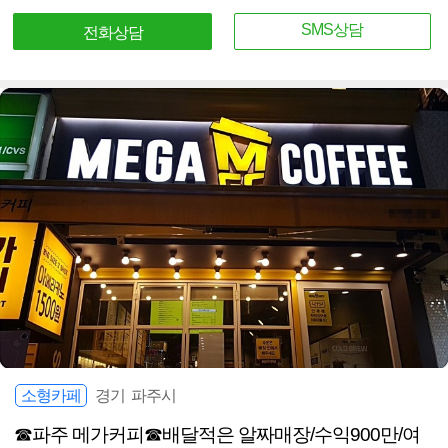
SMS상담
전화상담
소형카페
경기 파주시
☎파주 메가커피☎배달적은 알짜매장/수익900만/여