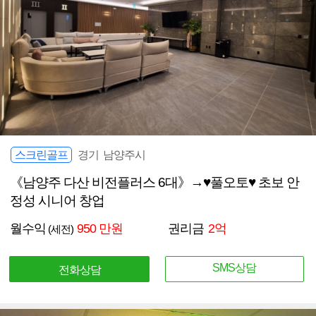
스크린골프
경기 남양주시
《남양주 다산 비전플러스 6대》→♥풀오토♥ 초보 안
정성 시니어 창업
월수익
950 만원
권리금
2억
(세전)
SMS상담
전화상담