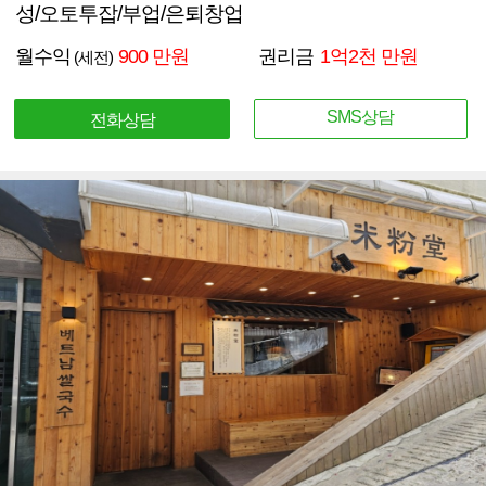
성/오토투잡/부업/은퇴창업
월수익
900 만원
권리금
1억2천 만원
(세전)
SMS상담
전화상담