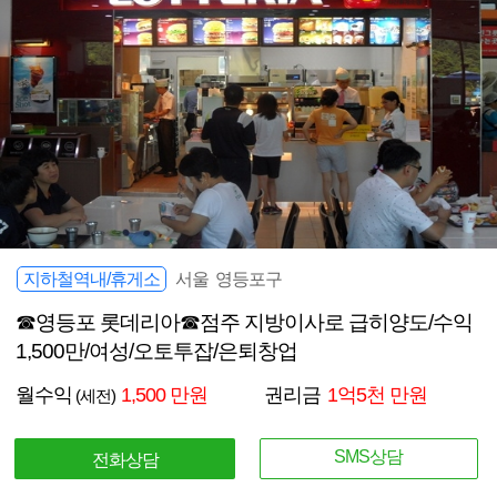
지하철역내/휴게소
서울 영등포구
☎영등포 롯데리아☎점주 지방이사로 급히양도/수익
1,500만/여성/오토투잡/은퇴창업
월수익
1,500 만원
권리금
1억5천 만원
(세전)
SMS상담
전화상담