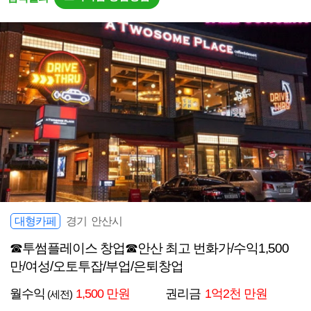
대형카페
경기 안산시
☎투썸플레이스 창업☎안산 최고 번화가/수익1,500
만/여성/오토투잡/부업/은퇴창업
월수익
1,500 만원
권리금
1억2천 만원
(세전)