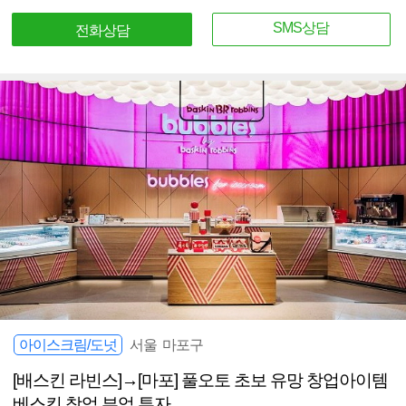
SMS상담
전화상담
아이스크림/도넛
서울 마포구
[배스킨 라빈스]→[마포] 풀오토 초보 유망 창업아이템
베스킨 창업 부업 투자