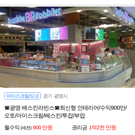
아이스크림/도넛
경기 광명시
☎광명 배스킨라빈스☎최신형 인테리어/수익900만/
오토/아이스크림/베스킨/투잡/부업
월수익
900 만원
권리금
1억2천 만원
(세전)