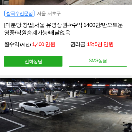
쌀국수전문점
서울 서초구
[미분당 창업]서울 유명상권->수익 1400만/반오토운
영중/직원승계가능/배달없음
월수익
1,400 만원
권리금
1억5천 만원
(세전)
SMS상담
전화상담