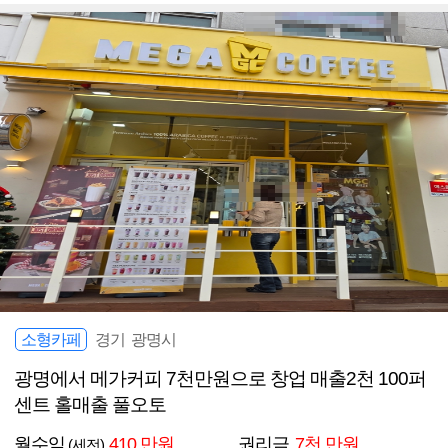
소형카페
경기 광명시
광명에서 메가커피 7천만원으로 창업 매출2천 100퍼
센트 홀매출 풀오토
월수익
410 만원
권리금
7천 만원
(세전)