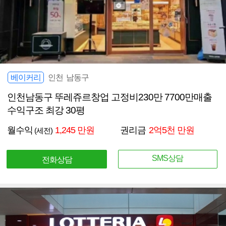
베이커리
인천 남동구
인천남동구 뚜레쥬르창업 고정비230만 7700만매출
수익구조 최강 30평
월수익
1,245 만원
권리금
2억5천 만원
(세전)
SMS상담
전화상담