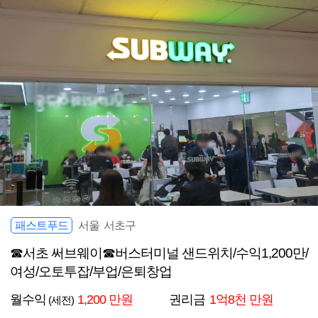
패스트푸드
서울 서초구
☎서초 써브웨이☎버스터미널 샌드위치/수익1,200만/
여성/오토투잡/부업/은퇴창업
월수익
1,200 만원
권리금
1억8천 만원
(세전)