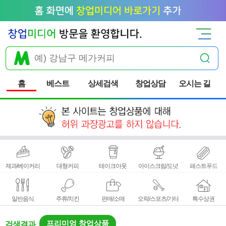
홈
베스트
상세검색
창업상담
오시는 길
제과/베이커리
대형커피
테이크아웃
아이스크림/도넛
패스트푸드
일반음식
주류/치킨
판매/소매
오락/스포츠/기타
특수상권
프리미엄 창업상품
검색결과