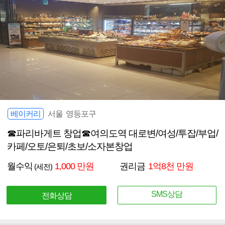
베이커리
서울 영등포구
☎파리바게트 창업☎여의도역 대로변/여성/투잡/부업/
카페/오토/은퇴/초보/소자본창업
월수익
1,000 만원
권리금
1억8천 만원
(세전)
SMS상담
전화상담