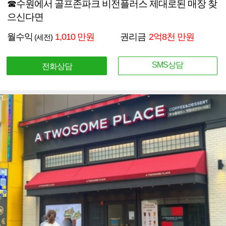
☎수원에서 골프존파크 비전플러스 제대로된 매장 찾
으신다면
월수익
1,010 만원
권리금
2억8천 만원
(세전)
SMS상담
전화상담