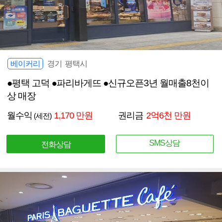
베이커리
경기 평택시
●평택 고덕 ●파리바게뜨 ●신규오픈3년 월매출8천이
상 매장
월수익
1,170 만원
권리금
2억6천 만원
(세전)
SMS상담
전화상담