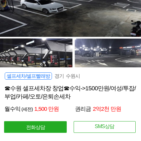
셀프세차/셀프빨래방
경기 수원시
☎수원 셀프세차장 창업☎수익->1500만원/여성/투잡/
부업/카페/오토/은퇴손세차
월수익
1,500 만원
권리금
2억2천 만원
(세전)
SMS상담
전화상담