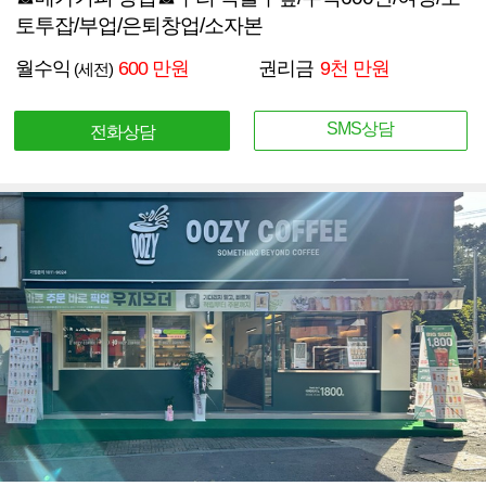
토투잡/부업/은퇴창업/소자본
월수익
600 만원
권리금
9천 만원
(세전)
SMS상담
전화상담