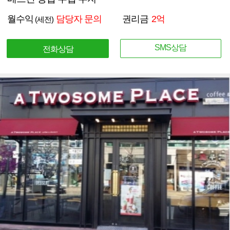
월수익
담당자 문의
권리금
2억
(세전)
SMS상담
전화상담