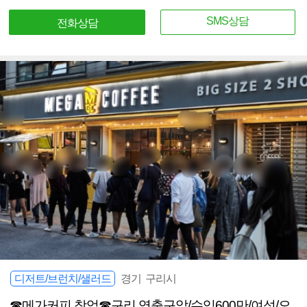
SMS상담
전화상담
디저트/브런치/샐러드
경기 구리시
☎메가커피 창업☎구리 역출구앞/수익600만/여성/오