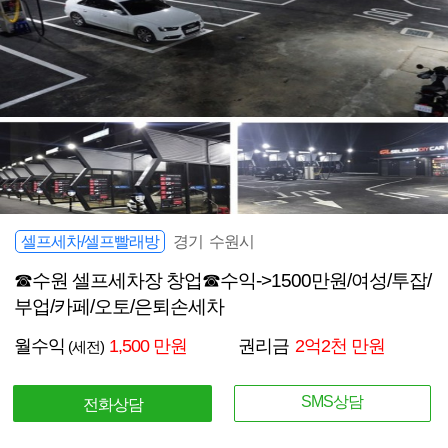
셀프세차/셀프빨래방
경기 수원시
☎수원 셀프세차장 창업☎수익->1500만원/여성/투잡/
부업/카페/오토/은퇴손세차
월수익
1,500 만원
권리금
2억2천 만원
(세전)
SMS상담
전화상담