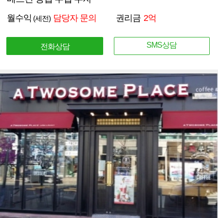
월수익
담당자 문의
권리금
2억
(세전)
SMS상담
전화상담