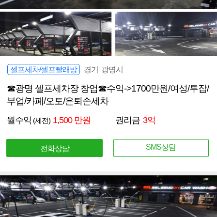
셀프세차/셀프빨래방
경기 광명시
☎광명 셀프세차장 창업☎수익->1700만원/여성/투잡/
부업/카페/오토/은퇴손세차
월수익
1,500 만원
권리금
3억
(세전)
SMS상담
전화상담