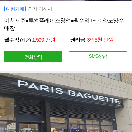
대형카페
경기 이천시
이천광주●투썸플레이스창업●월수익1500 양도양수
매장
월수익
1,590 만원
권리금
3억5천 만원
(세전)
SMS상담
전화상담