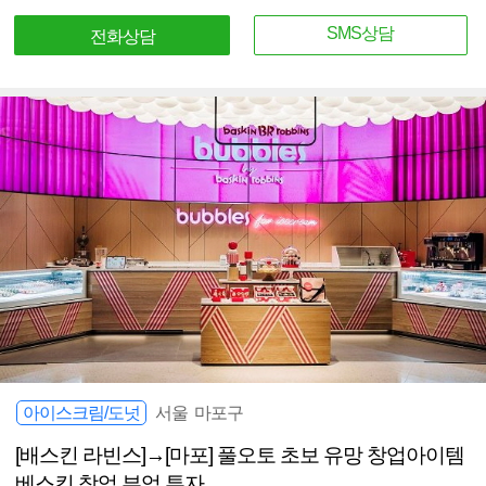
SMS상담
전화상담
아이스크림/도넛
서울 마포구
[배스킨 라빈스]→[마포] 풀오토 초보 유망 창업아이템
베스킨 창업 부업 투자