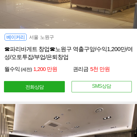
베이커리
서울 노원구
☎파리바게트 창업☎노원구 역출구앞/수익1,200만/여
성/오토투잡/부업/은퇴창업
월수익
1,200 만원
권리금
5천 만원
(세전)
SMS상담
전화상담