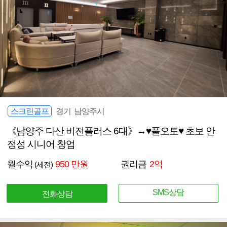
스크린골프
경기 남양주시
《남양주 다산 비전플러스 6대》→♥풀오토♥ 초보 안
정성 시니어 창업
월수익
950 만원
권리금
2억
(세전)
SMS상담
전화상담