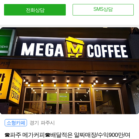
SMS상담
전화상담
소형카페
경기 파주시
☎파주 메가커피☎배달적은 알짜매장/수익900만/여