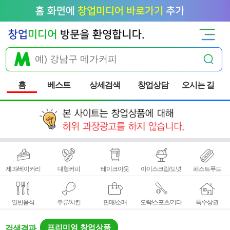
홈
베스트
상세검색
창업상담
오시는 길
제과/베이커리
대형커피
테이크아웃
아이스크림/도넛
패스트푸드
일반음식
주류/치킨
판매/소매
오락/스포츠/기타
특수상권
프리미엄 창업상품
검색결과