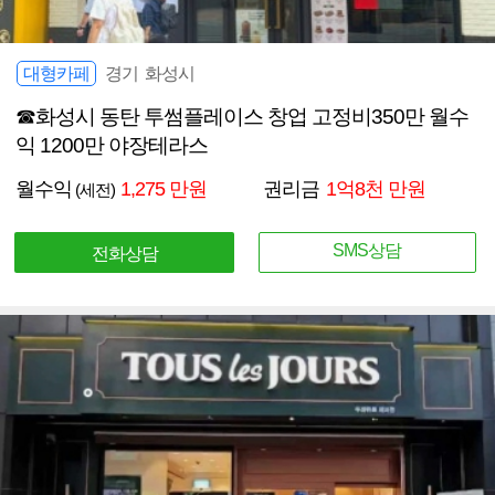
대형카페
경기 화성시
☎화성시 동탄 투썸플레이스 창업 고정비350만 월수
익 1200만 야장테라스
월수익
1,275 만원
권리금
1억8천 만원
(세전)
SMS상담
전화상담