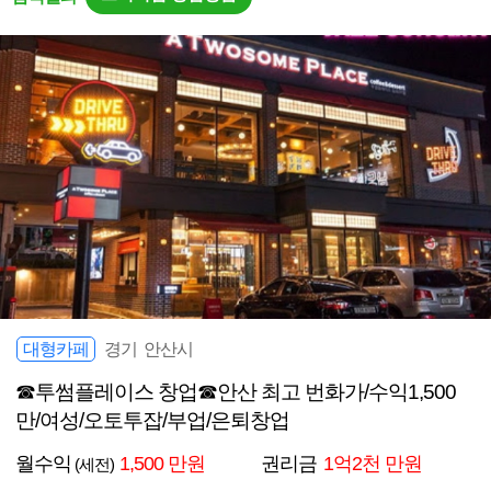
대형카페
경기 안산시
☎투썸플레이스 창업☎안산 최고 번화가/수익1,500
만/여성/오토투잡/부업/은퇴창업
월수익
1,500 만원
권리금
1억2천 만원
(세전)