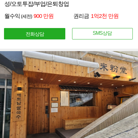
성/오토투잡/부업/은퇴창업
월수익
900 만원
권리금
1억2천 만원
(세전)
SMS상담
전화상담