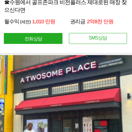
☎수원에서 골프존파크 비전플러스 제대로된 매장 찾
으신다면
월수익
1,010 만원
권리금
2억8천 만원
(세전)
SMS상담
전화상담