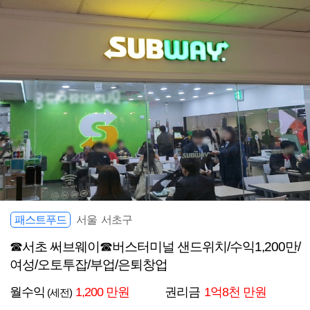
패스트푸드
서울 서초구
☎서초 써브웨이☎버스터미널 샌드위치/수익1,200만/
여성/오토투잡/부업/은퇴창업
월수익
1,200 만원
권리금
1억8천 만원
(세전)