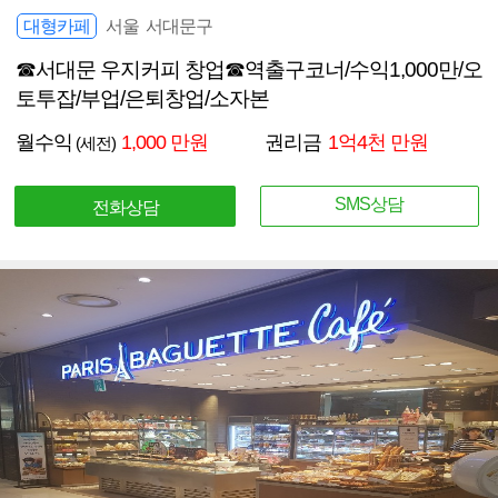
대형카페
서울 서대문구
☎서대문 우지커피 창업☎역출구코너/수익1,000만/오
토투잡/부업/은퇴창업/소자본
월수익
1,000 만원
권리금
1억4천 만원
(세전)
SMS상담
전화상담