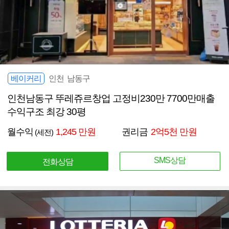
베이커리
인천 남동구
인천남동구 뚜레쥬르창업 고정비230만 7700만매출
수익구조 최강 30평
월수익
1,245 만원
권리금
2억5천 만원
(세전)
SMS상담
전화상담