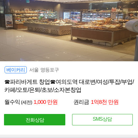
베이커리
서울 영등포구
☎파리바게트 창업☎여의도역 대로변/여성/투잡/부업/
카페/오토/은퇴/초보/소자본창업
월수익
1,000 만원
권리금
1억8천 만원
(세전)
SMS상담
전화상담