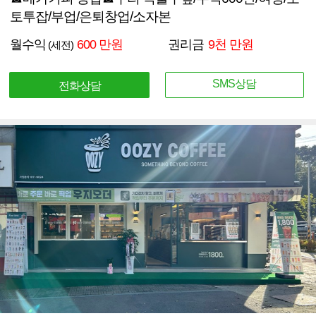
토투잡/부업/은퇴창업/소자본
월수익
600 만원
권리금
9천 만원
(세전)
SMS상담
전화상담