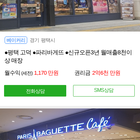
베이커리
경기 평택시
●평택 고덕 ●파리바게뜨 ●신규오픈3년 월매출8천이
상 매장
월수익
1,170 만원
권리금
2억6천 만원
(세전)
SMS상담
전화상담