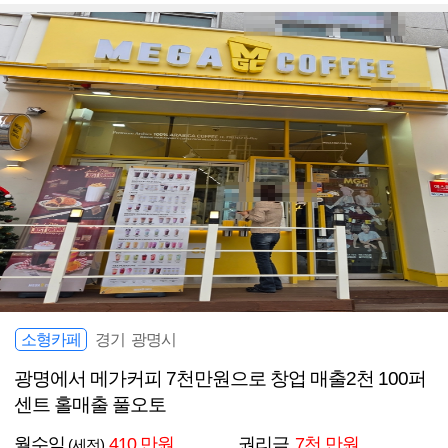
소형카페
경기 광명시
광명에서 메가커피 7천만원으로 창업 매출2천 100퍼
센트 홀매출 풀오토
월수익
410 만원
권리금
7천 만원
(세전)