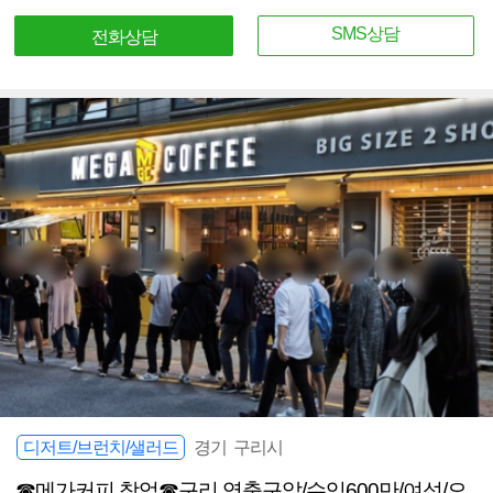
SMS상담
전화상담
디저트/브런치/샐러드
경기 구리시
☎메가커피 창업☎구리 역출구앞/수익600만/여성/오