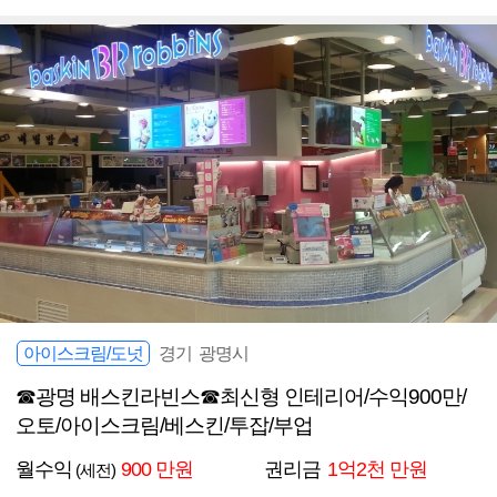
아이스크림/도넛
경기 광명시
☎광명 배스킨라빈스☎최신형 인테리어/수익900만/
오토/아이스크림/베스킨/투잡/부업
월수익
900 만원
권리금
1억2천 만원
(세전)