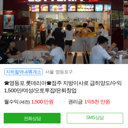
지하철역내/휴게소
서울 영등포구
☎영등포 롯데리아☎점주 지방이사로 급히양도/수익
1,500만/여성/오토투잡/은퇴창업
월수익
1,500 만원
권리금
1억5천 만원
(세전)
SMS상담
전화상담